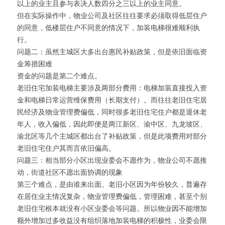
以上的业主且参与表决人数四分之三以上的业主同意。
但在实际操作中，物业公司及社区往往要求必须取得低层住户
的同意，低楼层住户不同意的情况下，加装电梯很难顺利执
行。
问题二：虽然主城区大多出台惠民补贴政策，但是依旧面临资
金筹措困难
资金的问题是第二个难点。
老旧住宅加装电梯主要涉及两部分费用：电梯加装直接投入资
金和电梯日常运营维保费用（长期支付）。而往往老旧住宅居
民经济及物业管理费偏低，同时很多老旧住宅住户都是退休老
年人，收入偏低，因此即便是两江新区、渝中区、九龙坡区、
渝北区等几个主城区都出台了补贴政策，但是此项费用对部分
老旧住宅住户其而言依旧偏高。
问题三：相当部分小区出现业委会不愿作为，物业公司不愿推
动，街道社区不愿出面协调的现象
第三个难点，是由谁来出面。老旧小区因为年份较久，普遍存
在居住业主情况复杂，物业管理费偏低，管理困难，甚至个别
老旧住宅根本就没有小区业委会等问题。所以物业因不能增加
额外增加过多收益没有组织落地加装电梯的积极性，业委会限