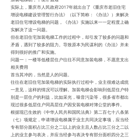
实际上，重庆市人民政府2017年就出台了《重庆市老旧住宅
增设电梯建设管理暂行办法》（以下简称：《办法》）来解决
老旧住宅增设电梯的问题，《办法》实施以来一一定程度上确
实解决了这一问题。
但在老旧住宅加装电梯工作的过程中，却引发了较多的问题和
矛盾，遇到了较多的阻力。导致原本为民谋利的《办法》并未
得到很好的推广和实施。
问题一：一楼等低楼层住户往往不同意加装电梯，不愿意支出
相关费用
首当其冲的，当然是人的问题。
往往在老旧住宅加装电梯的实际执行过程中，业主很难达成统
一意见，这样的情况可以理解。加装电梯会影响到低层住户特
别是一层住户的利益，比如采光，噪音污染等，很多省市都出
现过很多低层住户同高层住户因安装电梯对簿公堂的事件。
根据现已生效的《中华人民共和国民法典》第二百七十八条第
（七）项规定，申请增设电梯属于业主共同决定事项，应当经
专有部分面积占比三分之二以上的业主且人数占比三分之二以
上的业主参与表决，并应当经参与表决专有部分面积四分之三