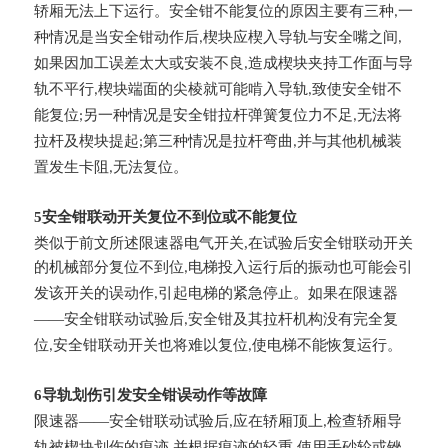
轿厢无法上下运行。安全钳不能复位的原因主要有三种
一
,
种情况是当安全钳动作后
楔块应楔入导轨与安全嘴之间
,
,
如果因加工误差太大或安装不良
造成楔块夹持工作面与导
,
轨不平行
楔块端面的尖棱就可能啃入导轨
致使安全钳不
,
,
能复位
另一种情况是安全钳拉杆弹簧复位力不足
无法将
;
,
拉杆及楔块提起
第三种情况是拉杆弯曲
并与其他机械装
;
,
置发生卡阻
无法复位。
,
5安全钳联动开关复位不到位或不能复位
类似于前文所述限速器电气开关,在试验后安全钳联动开关
的机械部分复位不到位
电梯投入运行后的振动也可能会引
,
发该开关的误动作
引起电梯的紧急停止。如果在限速器
,
——安全钳联动试验后
安全钳及其拉杆机构没有完全复
,
位
安全钳联动开关也将难以复位
使电梯不能恢复运行。
,
,
6导轨划伤引发安全钳误动作等故障
限速器——安全钳联动试验后
应在轿厢顶上
检查轿厢导
,
,
轨被楔块划伤的痕迹
并根据痕迹的轻重
使用手砂轮或锉