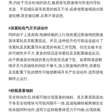
用
仍处于完全松弛的状态
极易发生限速绳与井道内导轨
,
,
支架、平层感应器等装置的相互干涉
或者使限速绳脱出限
,
速轮槽
甚至被拉断
后果不堪设想。
,
,
8张紧轮电气开关误动作
同样由于上述原因,电梯轿厢的上行虽然通过限速绳把限速
器张紧轮及其配重提起。并且
这种提升也可能远远超出了
,
张紧轮及其配重导向装置的有效工作范围。但完全被卡住
的可能性并不大
更多的情况是张紧轮及其配重被提起后
,
,
由于限速器夹绳器的复位而使其迅速下坠。如果限速器断
绳开关与其碰铁的间距不够大
加上限速绳的弹性
张紧轮
,
,
及其配重下坠的惯性可能使断绳开关产生误动作
进而使电
,
梯停止运行。
9轿厢显著倾斜
安全钳动作后,轿厢可能出现显著的倾斜。其主要原因是由
于各安全钳楔块与导轨间隙不一致
造成电梯轿厢两侧安全
,
钳未能同时动作
进而引起轿厢整体受力不均衡
出现轿厢
,
,