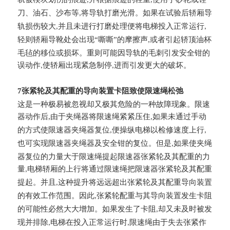
,
,
刀、油石、沙布等
将导轨打磨光滑。如果在试验后轿厢导
,
轨损伤较大
并且未进行打磨处理便将电梯投入正常运行
,
,
轻则轿厢导靴处会出现“嘶嘶”的摩擦声
或者引起轿顶油杯
,
毛毡的移位或损坏。重则可能因导轨的毛刺引发安全钳的
误动作
使轿厢出现紧急制停
进而引发更大的破坏。
,
,
7张紧轮及其配重的导向装置卡阻致使限速绳松弛
这是一种极易被忽视却又极其危险的一种故障现象。限速
器动作后,由于夹绳器将限速绳紧紧压住
如果未通过手动
,
的方式使限速器夹绳器复位
便操纵电梯以检修速度上行
,
,
也可实现限速器夹绳器及安全钳的复位。但是
如果使夹绳
,
器复位的力量大于限速绳提起限速器张紧轮及其配重的力
量
电梯轿厢的上行将通过限速绳把限速器张紧轮及其配重
,
提起。并且
这种提升将远远超出张紧轮及其配重导向装置
,
的有效工作范围。因此
张紧轮配重与其导向装置发生卡阻
,
的可能性必然大大增加。如果发生了卡阻
却又未及时被发
,
现并排除
电梯在投入正常运行时
限速绳由于失去张紧作
,
,