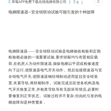
草莓APP免费下载在线电梯有限公司
0
电梯限速器--安全钳联动试验可能引发的十种故障
电
梯限速器
——安全钳联动试验是电梯验收检验和定期
检验都必做的一项重要试验
要求轿厢均匀布置相应载
,
荷
在机房人为动作限速器
操纵电梯以平层或检修速度
,
,
向下运行
使限速器电气开关动作。
然后短接限速器与安
,
全钳电气开关
使限速器钢丝绳制动进而提拉安全钳装
,
置
夹紧导轨
将轿厢制停。
试验完成后应使各机构及电
,
,
气开关恢复正常
并检查导轨等有无损坏等情况
必要时
,
,
要修复到正常状态。
试验过程并不复杂
但由此引发的电
,
梯故障却是种类繁多。