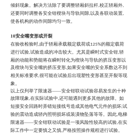
倾斜现象。解决方法除了要调整轿厢斜拉杆
校正轿厢外
,
,
还要同时调整各安全钳楔块与导轨间隙
以及各联动装置
,
,
使各机构的动作间隙均匀一致。
10安全嘴变形或开裂
在验收检验时,由于轿厢承载额定载荷或
的额定载荷
125%
进行试验
试验造成的冲击较大。尤其是瞬时式安全钳
轿
,
,
厢的动能和势能将在瞬时转化为楔块与导轨的挤压变形以
及楔块与安全嘴的挤压变形
如果安全嘴的安全系数达不到
,
相关标准要求
很可能在试验后出现塑性变形甚至开裂等现
,
象。
以上仅列举了限速器——安全钳联动试验容易发生的十种
故障现象
在实际试验中
还可能遇到更多其他的故障。如
,
,
短接安全回路时弄错短接线号造成其他电气元件的损坏
试
;
验的震动造成轿内照明损坏或装潢物坠落等等。因此
电梯
,
限速器——安全钳联动试验是一项风险性较高的试验
在实
,
际工作中一定要慎之又慎
严格按照操作规程进行试验。
,