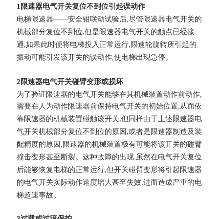
1限速器电气开关复位不到位引起误动作
电梯限速器——安全钳联动试验后
尽管限速器电气开关的
,
机械部分复位不到位
但是限速器电气开关的触点已经接
,
通
如果此时便将电梯投入正常运行
限速轮旋转所引起的
,
,
振动可能引发该开关的误动作
使电梯出现急停。
,
2限速器电气开关碰臂变形或损坏
为了验证限速器的电气开关能够在其机械装置动作前动作,
需要在人为动作限速器前保持电气开关的初始位置
从而依
,
靠限速器的机械装置碰触该开关
但同样由于上述限速器电
,
气开关机械部分复位不到位的原因
或者是限速器制造及装
,
配精度的原因
限速器的机械装置极有可能将该开关的碰臂
,
撞击变形甚至断裂。这种故障的出现
虽然在电气开关复位
,
后能够恢复电梯的正常运行
但开关碰臂变形将引起限速器
,
的电气开关实际动作速度增大甚至失效
进而造成严重的电
,
梯超速事故。
3过载或过流保护