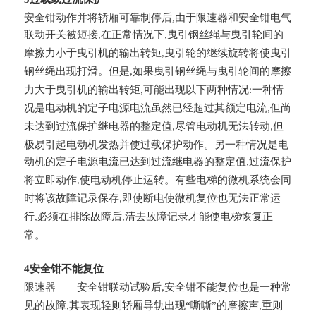
安全钳动作并将轿厢可靠制停后,由于限速器和安全钳电气
联动开关被短接
在正常情况下
曳引钢丝绳与曳引轮间的
,
,
摩擦力小于曳引机的输出转矩
曳引轮的继续旋转将使曳引
,
钢丝绳出现打滑。但是
如果曳引钢丝绳与曳引轮间的摩擦
,
力大于曳引机的输出转矩
可能出现以下两种情况
一种情
,
:
况是电动机的定子电源电流虽然已经超过其额定电流
但尚
,
未达到过流保护继电器的整定值
尽管电动机无法转动
但
,
,
极易引起电动机发热并使过载保护动作。另一种情况是电
动机的定子电源电流已达到过流继电器的整定值
过流保护
,
将立即动作
使电动机停止运转。有些电梯的微机系统会同
,
时将该故障记录保存
即使断电使微机复位也无法正常运
,
行
必须在排除故障后
清去故障记录才能使电梯恢复正
,
,
常。
4安全钳不能复位
限速器——安全钳联动试验后
安全钳不能复位也是一种常
,
见的故障
其表现轻则轿厢导轨出现“嘶嘶”的摩擦声
重则
,
,